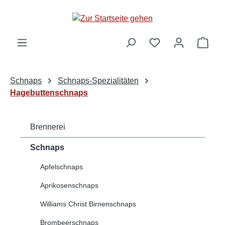
alt springen
Ware
Schnaps
Schnaps-Spezialitäten
Hagebuttenschnaps
Brennerei
Schnaps
Apfelschnaps
Aprikosenschnaps
Williams Christ Birnenschnaps
Brombeerschnaps