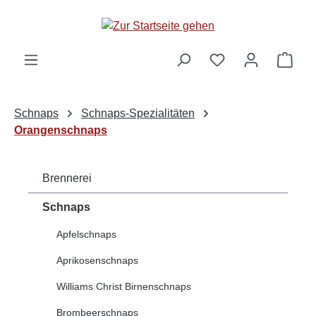
alt springen
Ware
Schnaps
Schnaps-Spezialitäten
Orangenschnaps
Brennerei
Schnaps
Apfelschnaps
Aprikosenschnaps
Williams Christ Birnenschnaps
Brombeerschnaps