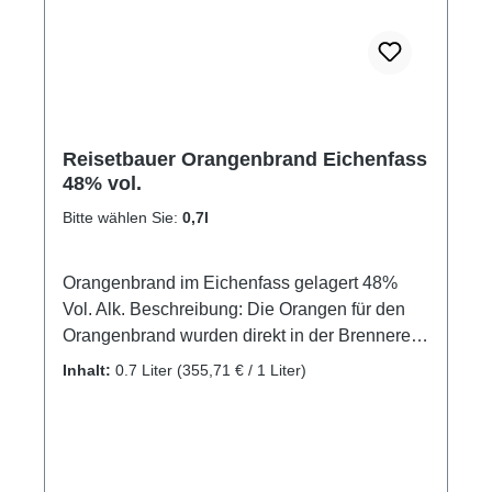
Reisetbauer Orangenbrand Eichenfass
48% vol.
Bitte wählen Sie:
0,7l
Orangenbrand im Eichenfass gelagert 48%
Vol. Alk. Beschreibung: Die Orangen für den
Orangenbrand wurden direkt in der Brennerei
frisch gepresst und anschließend zur Maische
Inhalt:
0.7 Liter
(355,71 € / 1 Liter)
verarbeitet. Nach der Destillation werden Vor-
und Nachlauf großzügig abgetrennt und das
Herz des Destillates, der Mittellauf mit 84%
Alkohol, wird mit Quellwasser auf etwa 60%