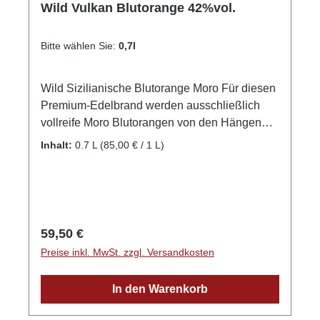
Wild Vulkan Blutorange 42%vol.
Bitte wählen Sie:
0,7l
Wild Sizilianische Blutorange Moro Für diesen
Premium-Edelbrand werden ausschließlich
vollreife Moro Blutorangen von den Hängen
des Vulkans Ätna in Sizilien verwendet, die
Inhalt:
0.7 L
(85,00 € / 1 L)
aufgrund der dort vorherrschenden perfekten
Bedingungen ein außergewöhnlich
konzentriertes Fruchtaroma haben. Diese
Blutorangen wachsen auf fruchtbarem
Vulkangestein, was den Früchten die
Regulärer Preis:
59,50 €
geschmackliche Perfektion Siziliens verleiht.
Preise inkl. MwSt. zzgl. Versandkosten
Nach der Ernte werden die Früchte von Hand
geschält und somit das Fruchtfleisch von der
In den Warenkorb
Schale getrennt. Während das Fruchtfleisch
mehrere Tage in Alkohol mazeriert wird,