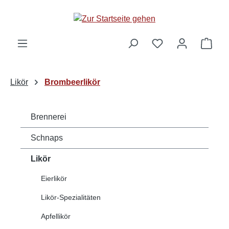
alt springen
Ware
Likör
Brombeerlikör
Brennerei
Schnaps
Likör
Eierlikör
Likör-Spezialitäten
Apfellikör