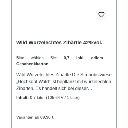
Wild Wurzelechtes Zibärtle 42%vol.
Bitte wählen Sie:
0,7 inkl. edlem
Geschenkkarton
Wild Wurzelechtes Zibärtle Die Streuobstwiese
„Hochkopf-Wald“ ist bepflanzt mit wurzelechten
Zibarten. Es handelt sich bei dieser
besonderen Anlage um das Juwel unserer
Inhalt:
0.7 Liter
(105,64 € / 1 Liter)
Streuobstwiesen, denn hier stimmt wirklich
alles. Der südöstlich ausgerichtete Hang
befindet sich mitten im Wald, am letzten und
Varianten ab
69,50 €
höchsten Bauerhof des Schwaibach-Tals. Die