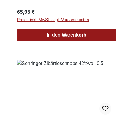
info@edelbrennerei-wurth.com
Regulärer Preis:
65,95 €
Preise inkl. MwSt. zzgl. Versandkosten
In den Warenkorb