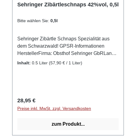
Sehringer Zibärtleschnaps 42%vol, 0,5l
Bitte wählen Sie:
0,5l
Sehringer Zibärtle Schnaps Spezialität aus
dem Schwarzwald! GPSR-Informationen
HerstellerFirma: Obsthof Sehringer GbRLand:
DeutschlandStadt: MengenStraße: Hauptstr.
Inhalt:
0.5 Liter
(57,90 € / 1 Liter)
1aPostleitzahl: 79227E-Mail: info@obsthof-
sehringer.de
Regulärer Preis:
28,95 €
Preise inkl. MwSt. zzgl. Versandkosten
zum Produkt...