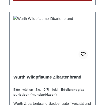
Norbert HeldeLand: DeutschlandStadt:
Sasbach-Jechtingen am KaiserstuhlStraße:
Emil-Gött-Straße 1Postleitzahl: 79361E-Mail:
info@wein-helde.de
Wurth Wildpflaume Zibartenbrand
Bitte wählen Sie:
0,7l inkl. Edelbrandglas
puristisch (mundgeblasen)
Wurth Zibartenbrand Sauber gute Typizität und