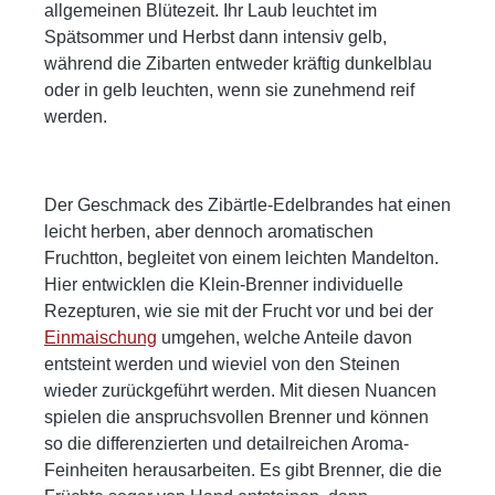
allgemeinen Blütezeit. Ihr Laub leuchtet im
tief und anhaltend. Der Brand verabschiedet
Früchte Schwarzwald Steilhang Art der
Spätsommer und Herbst dann intensiv gelb,
sich mit einer edelherben Bitternote, eleganter
Lagerung Glasballon, anschließend 4 Jahre
während die Zibarten entweder kräftig dunkelblau
Würze und einem feinen Schlehenfinale, das
Kastanienholzfass Lagerpotential 1-20 Jahre
oder in gelb leuchten, wenn sie zunehmend reif
fast meditativ nachklingt. Speiseempfehlung:
Produktionsmenge 301 Flaschen GPSR-
werden.
Ein Solist – ideal zum Abschluss eines
Informationen HerstellerFirma: WILD
besonderen Menüs oder als Begleiter zu
Schwarzwaldbrennerei & Weingut GmbHLand:
Bitterschokolade mit Fleur de Sel, gereiftem
DeutschlandStadt: GengenbachStraße:
Comté oder einer handgerollten Zigarre. Auch
Streuobstgarten 1Postleitzahl: 77723E-Mail:
Der Geschmack des Zibärtle-Edelbrandes hat einen
großartig zu Wildterrinen oder dunklem
info@wild-brennerei.deWeitere Informationen:
leicht herben, aber dennoch aromatischen
Sauerteigbrot mit Haselnussbutter.
Manuel, Maximilian und Lukas Wild
Fruchtton, begleitet von einem leichten Mandelton.
Gattung Brand von der wilden Schlehe
Hier entwicklen die Klein-Brenner individuelle
49%vol. Füllmenge 0,7l Erntejahr 1986
Rezepturen, wie sie mit der Frucht vor und bei der
Herkunft der Früchte Schwarzwald Art der
Einmaischung
umgehen, welche Anteile davon
Lagerung Kastanienfass Lagerpotential 1-20
entsteint werden und wieviel von den Steinen
Jahre Produktionsmenge 267 Flaschen GPSR-
wieder zurückgeführt werden. Mit diesen Nuancen
Informationen HerstellerFirma: WILD
spielen die anspruchsvollen Brenner und können
Schwarzwaldbrennerei & Weingut GmbHLand:
so die differenzierten und detailreichen Aroma-
DeutschlandStadt: GengenbachStraße:
Feinheiten herausarbeiten. Es gibt Brenner, die die
Streuobstgarten 1Postleitzahl: 77723E-Mail: