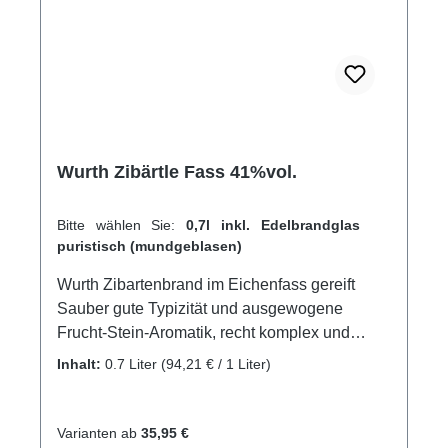
Wurth Zibärtle Fass 41%vol.
Bitte wählen Sie:
0,7l inkl. Edelbrandglas
puristisch (mundgeblasen)
Wurth Zibartenbrand im Eichenfass gereift
Sauber gute Typizität und ausgewogene
Frucht-Stein-Aromatik, recht komplex und
harmonisch am Gaumen. GPSR-Informationen
Inhalt:
0.7 Liter
(94,21 € / 1 Liter)
HerstellerFirma: Edelbrennerei Markus
WurthLand: DeutschlandStadt: NeuriedStraße:
Laubertsweg 6Postleitzahl: 77743E-Mail:
Varianten ab
35,95 €