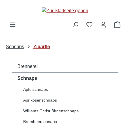
alt springen
Ware
Schnaps
Zibärtle
Brennerei
Schnaps
Apfelschnaps
Aprikosenschnaps
Williams Christ Birnenschnaps
Brombeerschnaps