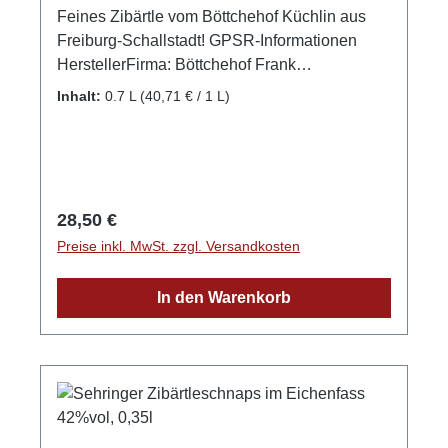
Feines Zibärtle vom Böttchehof Küchlin aus
Freiburg-Schallstadt! GPSR-Informationen
HerstellerFirma: Böttchehof Frank
KüchlinLand: DeutschlandStadt:
Inhalt:
0.7 L
(40,71 € / 1 L)
SchallstadtStraße: Baslerstr. 76aPostleitzahl:
79227E-Mail:
kuechlin@boettchehof.deWebsite:
http://boettchehof.de/
Regulärer Preis:
28,50 €
Preise inkl. MwSt. zzgl. Versandkosten
In den Warenkorb