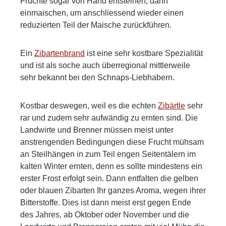
Früchte sogar von Hand entsteinen, dann
info@wild-brennerei.deWeitere Informationen:
einmaischen, um anschliessend wieder einen
Manuel, Maximilian und Lukas Wild
reduzierten Teil der Maische zurückführen.
Ein
Zibartenbrand
ist eine sehr kostbare Spezialität
und ist als soche auch überregional mittlerweile
sehr bekannt bei den Schnaps-Liebhabern.
Kostbar deswegen, weil es die echten
Zibärtle
sehr
rar und zudem sehr aufwändig zu ernten sind. Die
Landwirte und Brenner müssen meist unter
anstrengenden Bedingungen diese Frucht mühsam
an Steilhängen in zum Teil engen Seitentälern im
kalten Winter ernten, denn es sollte mindestens ein
erster Frost erfolgt sein. Dann entfalten die gelben
oder blauen Zibarten Ihr ganzes Aroma, wegen ihrer
Bitterstoffe. Dies ist dann meist erst gegen Ende
des Jahres, ab Oktober oder November und die