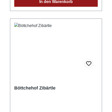
In den Warenkorb
DeutschlandStadt: GengenbachStraße:
Streuobstgarten 1Postleitzahl: 77723E-Mail:
info@wild-brennerei.deWeitere Informationen:
Manuel, Maximilian und Lukas Wild
Böttchehof Zibärtle