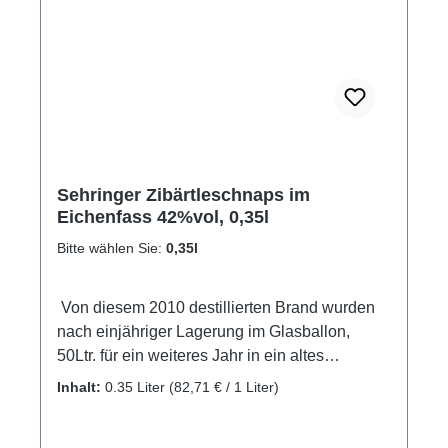
Sehringer Zibärtleschnaps im
Eichenfass 42%vol, 0,35l
Bitte wählen Sie:
0,35l
Von diesem 2010 destillierten Brand wurden
nach einjähriger Lagerung im Glasballon,
50Ltr. für ein weiteres Jahr in ein altes
Eichenfass gelegt. Durch das offenporige Holz
Inhalt:
0.35 Liter
(82,71 € / 1 Liter)
vollzieht sich ein intensiver Luftaustausch der
das Destillat weich und rund werden lässt. Das