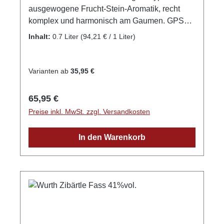
ausgewogene Frucht-Stein-Aromatik, recht
komplex und harmonisch am Gaumen. GPSR-
Informationen HerstellerFirma: Edelbrennerei
Inhalt:
0.7 Liter
(94,21 € / 1 Liter)
Markus WurthLand: DeutschlandStadt:
NeuriedStraße: Laubertsweg 6Postleitzahl:
77743E-Mail: info@edelbrennerei-wurth.com
Varianten ab
35,95 €
Regulärer Preis:
65,95 €
Preise inkl. MwSt. zzgl. Versandkosten
In den Warenkorb