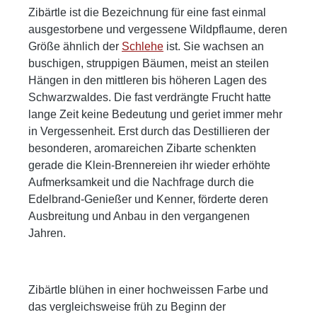
Premium-Weine. Die Konzentration dieses
getragen von warmen, nussigen
Zibärtle ist die Bezeichnung für eine fast einmal
Edelbrandes ist atemberaubend, leider gibt es
Steinobstnoten, zarter Würze und einer
ausgestorbene und vergessene Wildpflaume, deren
nur sehr wenige Flaschen dieses besonderen
dezenten Süße. Die Kastanienholz-Reifung
Größe ähnlich der
Schlehe
ist. Sie wachsen an
Jahrgangs. Ein zusätzliches Highlight: jede
verleiht dem Destillat zusätzliche Tiefe und ein
buschigen, struppigen Bäumen, meist an steilen
Flasche wird in einer hochwertigen Holzkiste
weiches Mundgefühl, ohne die Wildheit der
Hängen in den mittleren bis höheren Lagen des
geliefert. Sensorik Geruch: Ein tiefes, reifes
Frucht zu zähmen. Abgang: Lang, vielschichtig
Schwarzwaldes. Die fast verdrängte Frucht hatte
Bukett mit Noten von eingelegten Schlehen,
und charaktervoll. Bittermandel und feine
lange Zeit keine Bedeutung und geriet immer mehr
dunkler Schokolade, getrockneten Pflaumen
Holznoten bleiben lange präsent, begleitet von
in Vergessenheit. Erst durch das Destillieren der
und Waldhonig. Feine Holznoten vom
einem trockenen Hauch Kakao und dezenter
besonderen, aromareichen Zibarte schenkten
Kastanienfass, Anklänge von Vanille,
Fruchtsäure. Eine Erinnerung an frostige
gerade die Klein-Brennereien ihr wieder erhöhte
Pfeifentabak und ein Hauch schwarzer Tee
Wälder, nasse Rinde und wilde Früchte im
Aufmerksamkeit und die Nachfrage durch die
verleihen dem Brand eine aristokratische Reife
Nebel. Speiseempfehlung: Großartig zu
Edelbrand-Genießer und Kenner, förderte deren
und erdige Tiefe. Geschmack: Konzentriert und
Wildterrinen, luftgetrocknetem Schinken oder
Ausbreitung und Anbau in den vergangenen
komplex. Reife Fruchtsüße von Schlehen wird
einem Stück Ziegenkäse mit Feigensenf. Auch
Jahren.
getragen von einem runden, wärmenden
spannend zu Bitterschokolade mit Fleur de Sel
Körper. Malzige Kastanienholznoten, samtige
oder als meditativer Digestif nach einem
Tannine und Nuancen von Lakritz,
herbstlichen Menü. Gattung Brand von der
Zibärtle blühen in einer hochweissen Farbe und
Trockenfrüchten und dunklem Nougat entfalten
Wildpflaume „Zibärtle“ 44%vol. Füllmenge 0,7l
das vergleichsweise früh zu Beginn der
sich mit jeder Sekunde weiter. Abgang: Lang,
Erntejahr 2004 Herkunft der