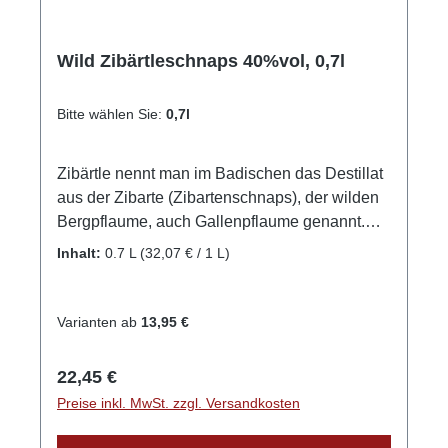
Wild Zibärtleschnaps 40%vol, 0,7l
Bitte wählen Sie:
0,7l
Zibärtle nennt man im Badischen das Destillat
aus der Zibarte (Zibartenschnaps), der wilden
Bergpflaume, auch Gallenpflaume genannt.
Die Früchte sind von bitterherbem Geschmack
Inhalt:
0.7 L
(32,07 € / 1 L)
und zum Verzehr nicht unbedingt geeignet,
ganz im Gegenteil zum Destillat, welches im
Geschmack vom Feinsten ist, an Mandeln und
Varianten ab
13,95 €
Marzipan erinnert, aber sonst mit nichts
vergleichbar. Bei einer Trinktemperatur von
Regulärer Preis:
22,45 €
16°C-18°C entfaltet sich das Aroma am besten.
Preise inkl. MwSt. zzgl. Versandkosten
GPSR-Informationen HerstellerFirma: WILD
Schwarzwaldbrennerei & Weingut GmbHLand: