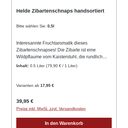
Helde Zibartenschnaps handsortiert
Bitte wählen Sie:
0,5l
Interesannte Fruchtaromatik dieses
Zibartenschnapses! Die Zibarte ist eine
Wildpflaume vom Kaisterstuhl, die rundlich
blau oder gelb aussieht. Diese badische
Inhalt:
0.5 Liter
(79,90 € / 1 Liter)
Spezialität wurde im Herbst geerntet und ist
von ungewöhnlich reifer und weicher Art. Die
vollreifen Zibarten-Früchte werden sorgsam mit
Varianten ab
17,95 €
der Hand geerntet. Es folgt eine
temparaturgesteuerte Vergärung und eine
Regulärer Preis:
39,95 €
zweifache Destillation ergibt den Feinbrand.
Preise inkl. MwSt. zzgl. Versandkosten
Die ideale Trinktemparatur liegt bei 16-18°C
Bioland zertifiziert! GPSR-Informationen
In den Warenkorb
HerstellerFirma: Ökologisches Wein- & Sektgut