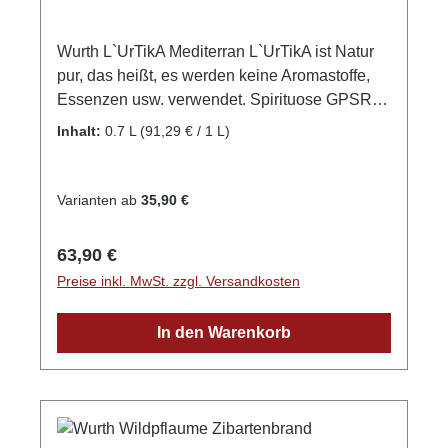
den besten aus dem gesamten Sortiment
gehört! GPSR-Informationen HerstellerFirma:
Wurth L`UrTikA Mediterran L`UrTikA ist Natur
Edelbrennerei Markus WurthLand:
pur, das heißt, es werden keine Aromastoffe,
DeutschlandStadt: NeuriedStraße:
Essenzen usw. verwendet. Spirituose GPSR-
Laubertsweg 6Postleitzahl: 77743E-Mail:
Informationen HerstellerFirma: Edelbrennerei
info@edelbrennerei-wurth.com
Inhalt:
0.7 L
(91,29 € / 1 L)
Markus WurthLand: DeutschlandStadt:
NeuriedStraße: Laubertsweg 6Postleitzahl:
77743E-Mail: info@edelbrennerei-wurth.com
Varianten ab
35,90 €
Regulärer Preis:
63,90 €
Preise inkl. MwSt. zzgl. Versandkosten
In den Warenkorb