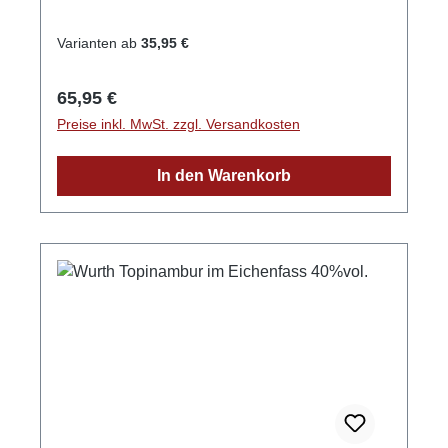
NeuriedStraße: Laubertsweg 6Postleitzahl:
77743E-Mail: info@edelbrennerei-wurth.com
Varianten ab
35,95 €
Regulärer Preis:
65,95 €
Preise inkl. MwSt. zzgl. Versandkosten
In den Warenkorb