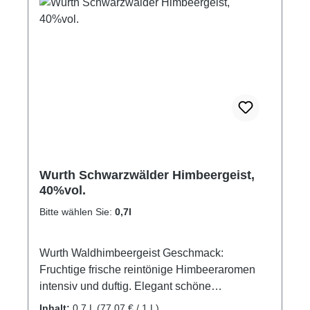
sowohl bei Frauen, als auch bei Männern
Anklang. Ein neuer Top-Brandy aus unserer
Schatzkiste! Je Inhaltsmenge wird der Brandy
in verscheidnen Flaschenformen abgefüllt.
GPSR-Informationen HerstellerFirma:
Edelbrennerei Markus WurthLand:
DeutschlandStadt: NeuriedStraße:
Laubertsweg 6Postleitzahl: 77743E-Mail:
info@edelbrennerei-wurth.com
Wurth Schwarzwälder Himbeergeist,
40%vol.
Bitte wählen Sie:
0,7l
Wurth Waldhimbeergeist Geschmack:
Fruchtige frische reintönige Himbeeraromen
intensiv und duftig. Elegant schöne
Himbeeraromatik. Bei diesem Schwarzwälder
Inhalt:
0.7 L
(77,07 € / 1 L)