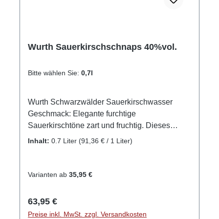
Wurth Sauerkirschschnaps 40%vol.
Bitte wählen Sie:
0,7l
Wurth Schwarzwälder Sauerkirschwasser
Geschmack: Elegante furchtige
Sauerkirschtöne zart und fruchtig. Dieses
hochwertige Sauerkirschwasser entsteht aus
Inhalt:
0.7 Liter
(91,36 € / 1 Liter)
100% Schattenmorellen aus rein eigenem
Anbau der Edelbrennerei Wurth. Die
Sauerkirschen werden alle handgepflückt!
Varianten ab
35,95 €
Durch das Schütteln des Sauerkirschbaumes
würde es zum Aufplatzen der
Regulärer Preis:
63,95 €
Sauerkirschfrüchte kommen, was bei einem
Preise inkl. MwSt. zzgl. Versandkosten