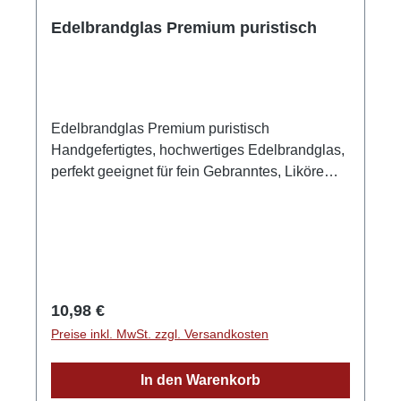
Edelbrandglas Premium puristisch
Edelbrandglas Premium puristisch
Handgefertigtes, hochwertiges Edelbrandglas,
perfekt geeignet für fein Gebranntes, Liköre
und um auch mal einen feinen Gin pur zu
trinken. Dieses Glas entwickelt den optimalen
"Strom der Düfte" Durch die spezielle
Tulpenform ist der perfekte Trinkgenuss eines
Edelbrands garantiert. Schwere,
besondere Qualität! Ohne Eichstriche, ohne
Regulärer Preis:
10,98 €
Bedruckung, pristischer, edelster Trinkgenuss
Preise inkl. MwSt. zzgl. Versandkosten
für Ihre Edelbrände. Dieses Edelbrand-Glas ist
eine individuelle Spezialanfertigung nach den
In den Warenkorb
Vorgaben des Vizeweltmeisters (Destillata)