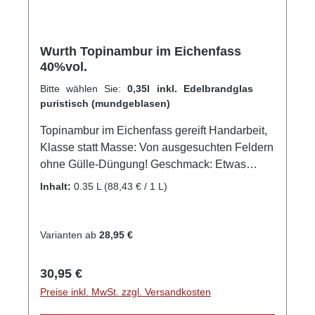
Wurth Topinambur im Eichenfass
40%vol.
Bitte wählen Sie:
0,35l inkl. Edelbrandglas
puristisch (mundgeblasen)
Topinambur im Eichenfass gereift Handarbeit,
Klasse statt Masse: Von ausgesuchten Feldern
ohne Gülle-Düngung! Geschmack: Etwas
adstringierend und leicht bittersüße Anklänge
Inhalt:
0.35 L
(88,43 € / 1 L)
am Gaumen. Topinambur-Brand duftet fruchtig
und hat einen angenehm intensiven
Geschmack, der leicht erdig an Enzian
Varianten ab
28,95 €
erinnert, abgerundet mit intensivem
Eichenfassaroma. Verwendet werden
Regulärer Preis:
30,95 €
Topinamburknollen aus der badischen
Preise inkl. MwSt. zzgl. Versandkosten
Ortenau. Die bevorzugte Topinambur für