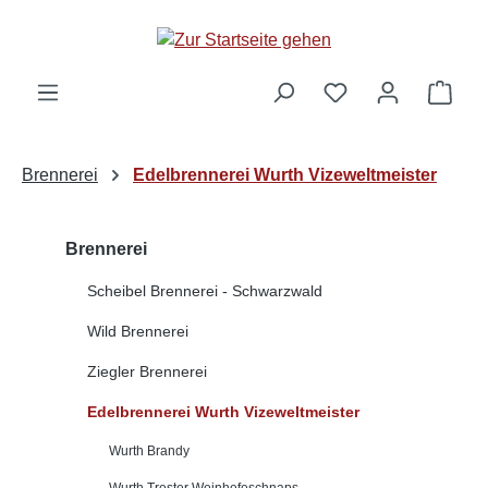
alt springen
Ware
Brennerei
Edelbrennerei Wurth Vizeweltmeister
Brennerei
Scheibel Brennerei - Schwarzwald
Wild Brennerei
Ziegler Brennerei
Edelbrennerei Wurth Vizeweltmeister
Wurth Brandy
Wurth Trester Weinhefeschnaps