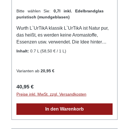
Bitte wählen Sie:
0,7l inkl. Edelbrandglas
puristisch (mundgeblasen)
Wurth L`UrTikA klassik L`UrTikA ist Natur pur,
das heißt, es werden keine Aromastoffe,
Essenzen usw. verwendet. Die Idee hinter
dieser Neuheit auf Brennesselbasis ist, Kräuter
Inhalt:
0.7 L
(58,50 € / 1 L)
die auf der Streuobstwiese zu finden sind, mit
einem Destillat aus Früchten der
Streuobstwiese zu komponieren! Es handelt
Varianten ab
20,95 €
sich um eine stimmige Komposition aus
regionalen Kräutern und Früchten der
Regulärer Preis:
40,95 €
Streuobstwiese, ein harmonisches
Preise inkl. MwSt. zzgl. Versandkosten
Zusammenspiel verschiedenster
Aromakomponenten zu einem stimmigen,
In den Warenkorb
vielschichtigen Orchester der Natur!
Wunderbar geeignet ist diese exklusive
Spezialität als Aperitif auf Eis oder mit Sekt,