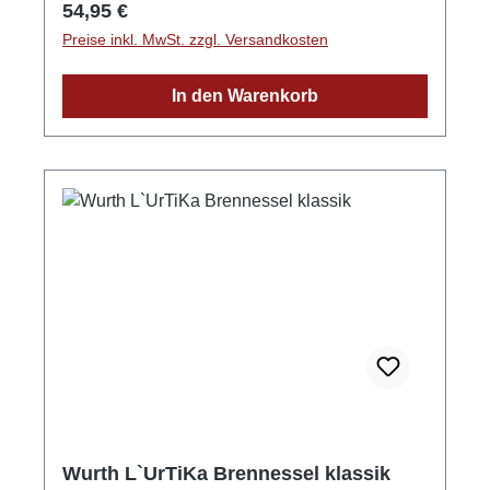
Regulärer Preis:
54,95 €
Wurth persönlich. GPSR-Informationen
Preise inkl. MwSt. zzgl. Versandkosten
HerstellerFirma: Edelbrennerei Markus
WurthLand: DeutschlandStadt: NeuriedStraße:
In den Warenkorb
Laubertsweg 6Postleitzahl: 77743E-Mail:
info@edelbrennerei-wurth.com
Wurth L`UrTiKa Brennessel klassik