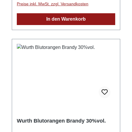
Preise inkl. MwSt. zzgl. Versandkosten
Zusammenspiel verschiedenster
Aromakomponenten zu einem stimmigen,
In den Warenkorb
vielschichtigen Orchester der Natur!
Wunderbar geeignet ist diese exklusive
Spezialität als Aperitif auf Eis oder mit Sekt,
außerdem als Digestiv, zum puren Genuss
oder als Cocktail mit Limetten und Crash-Eis
sowie zum Verfeinern von Desserts - der
Fantasie sind keine Grenzen gesetzt! L´Urtika
Ingwer ist eine Spirituose. GPSR-
Informationen HerstellerFirma: Edelbrennerei
Markus WurthLand: DeutschlandStadt:
NeuriedStraße: Laubertsweg 6Postleitzahl:
77743E-Mail: info@edelbrennerei-wurth.com
Wurth Blutorangen Brandy 30%vol.