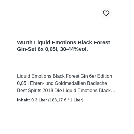
Wurth Liquid Emotions Black Forest
Gin-Set 6x 0,05l, 30-44%vol.
Liquid Emotions Black Forest Gin 6er Edition
0,05 l Ehren- und Goldmedaillen Badische
Best Spirits 2018 Die Liquid Emotions Black
Forest Gin Edition ist das perfekte Geschenk
Inhalt:
0.3 Liter
(183,17 € / 1 Liter)
für Gin-Liebhaber, bestehend aus 6x 0,05 l
Flaschen Gin. Bitte beachten: Es sind 4
Schwarzwald-Motive vorhanden. Die Auswahl
ist zufällig, ebenso die Kombination der Gins.
Beides erfolgt durch den Edelbrenner Markus