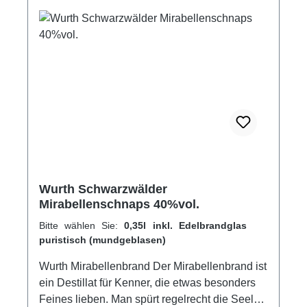
außerdem als Digestiv, zum puren Genuss
oder als Cocktail mit Limetten und Crash-Eis
sowie zum Verfeinern von Desserts - der
Fantasie sind keine Grenzen gesetzt!
Spirituose GPSR-Informationen
HerstellerFirma: Edelbrennerei Markus
WurthLand: DeutschlandStadt: NeuriedStraße:
Laubertsweg 6Postleitzahl: 77743E-Mail:
info@edelbrennerei-wurth.com
Wurth Schwarzwälder
Mirabellenschnaps 40%vol.
Bitte wählen Sie:
0,35l inkl. Edelbrandglas
puristisch (mundgeblasen)
Wurth Mirabellenbrand Der Mirabellenbrand ist
ein Destillat für Kenner, die etwas besonders
Feines lieben. Man spürt regelrecht die Seele