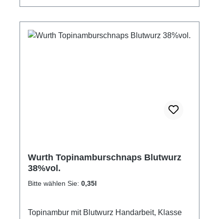
Markus Wurth. Höhe: 19.2 cm obere ​Öffnung: 4
cm Made in Austria (Dornbirn). GPSR-
Informationen HerstellerFirma: Edelbrennerei
Markus WurthLand: DeutschlandStadt:
NeuriedStraße: Laubertsweg 6Postleitzahl:
77743E-Mail: markus.wurth@online.de
Wurth Topinamburschnaps Blutwurz
38%vol.
Bitte wählen Sie:
0,35l
Topinambur mit Blutwurz Handarbeit, Klasse