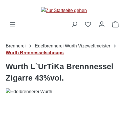
alt springen
Ware
Brennerei
Edelbrennerei Wurth Vizeweltmeister
Wurth Brennesselschnaps
Wurth L`UrTiKa Brennnessel
Zigarre 43%vol.
Bildergalerie überspringen