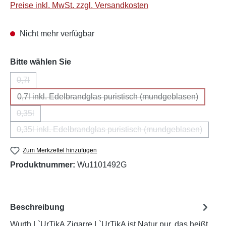
Preise inkl. MwSt. zzgl. Versandkosten
Nicht mehr verfügbar
auswählen
Bitte wählen Sie
0,7l
(Diese Option ist zurzeit nicht verfügbar.)
0,7l inkl. Edelbrandglas puristisch (mundgeblasen)
(Diese Option ist zurzeit nicht verfügb
0,35l
(Diese Option ist zurzeit nicht verfügbar.)
0,35l inkl. Edelbrandglas puristisch (mundgeblasen)
(Diese Option ist zurzeit nicht verfüg
Zum Merkzettel hinzufügen
Produktnummer:
Wu1101492G
Beschreibung
Wurth L`UrTikA Zigarre L`UrTikA ist Natur pur, das heißt,