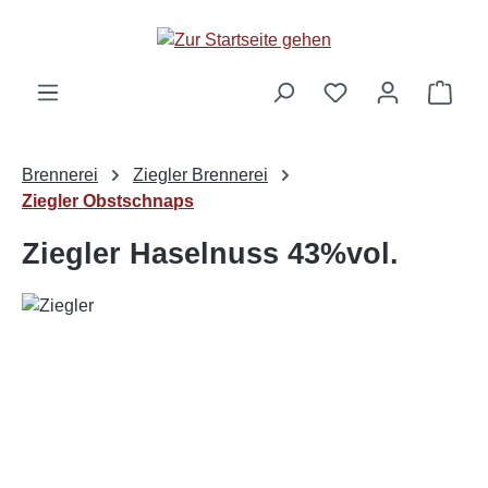
alt springen
Ware
Brennerei
Ziegler Brennerei
Ziegler Obstschnaps
Ziegler Haselnuss 43%vol.
Bildergalerie überspringen