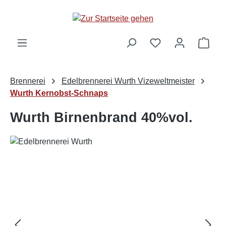
alt springen
Ware
Brennerei
Edelbrennerei Wurth Vizeweltmeister
Wurth Kernobst-Schnaps
Wurth Birnenbrand 40%vol.
Bildergalerie überspringen