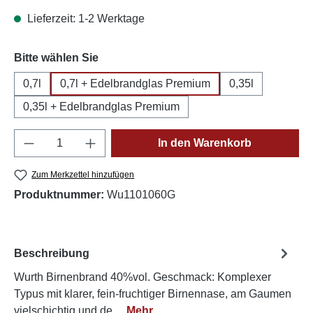
Lieferzeit: 1-2 Werktage
auswählen
Bitte wählen Sie
0,7l
0,7l + Edelbrandglas Premium
0,35l
0,35l + Edelbrandglas Premium
Produkt Anzahl: Gib den gewünschten Wert e
In den Warenkorb
Zum Merkzettel hinzufügen
Produktnummer:
Wu1101060G
Beschreibung
Wurth Birnenbrand 40%vol. Geschmack: Komplexer
Typus mit klarer, fein-fruchtiger Birnennase, am Gaumen
vielschichtig und de…
Mehr