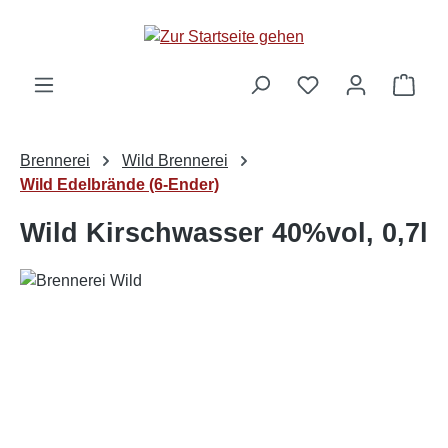
alt springen
Ware
Brennerei
Wild Brennerei
Wild Edelbrände (6-Ender)
Wild Kirschwasser 40%vol, 0,7l
Bildergalerie überspringen