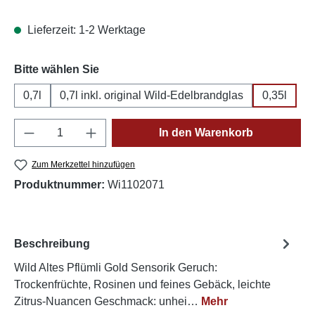
Lieferzeit: 1-2 Werktage
auswählen
Bitte wählen Sie
0,7l
0,7l inkl. original Wild-Edelbrandglas
0,35l
Produkt Anzahl: Gib den gewünschten Wert e
In den Warenkorb
Zum Merkzettel hinzufügen
Produktnummer:
Wi1102071
Beschreibung
Wild Altes Pflümli Gold Sensorik Geruch:
Trockenfrüchte, Rosinen und feines Gebäck, leichte
Zitrus-Nuancen Geschmack: unhei…
Mehr