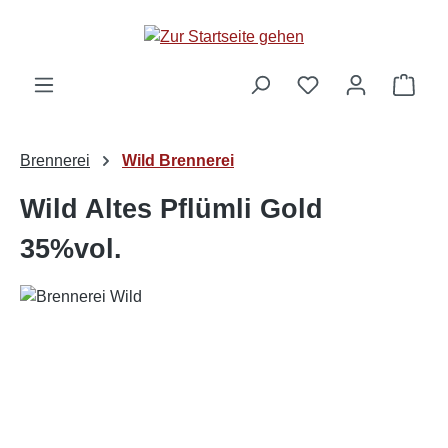
alt springen
Ware
Brennerei
Wild Brennerei
Wild Altes Pflümli Gold
35%vol.
Bildergalerie überspringen