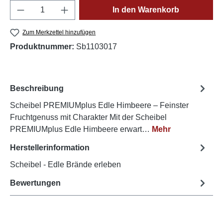
Produkt Anzahl: Gib den gewünschten Wert e
In den Warenkorb
Zum Merkzettel hinzufügen
Produktnummer:
Sb1103017
Beschreibung
Scheibel PREMIUMplus Edle Himbeere – Feinster
Fruchtgenuss mit Charakter Mit der Scheibel
PREMIUMplus Edle Himbeere erwart…
Mehr
Herstellerinformation
Scheibel - Edle Brände erleben
Bewertungen