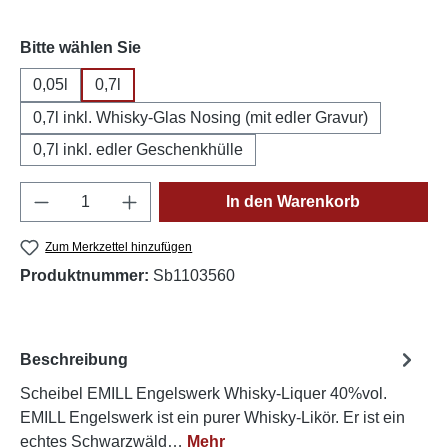
auswählen
Bitte wählen Sie
0,05l
0,7l
0,7l inkl. Whisky-Glas Nosing (mit edler Gravur)
0,7l inkl. edler Geschenkhülle
Produkt Anzahl: Gib den gewünschten Wert e
In den Warenkorb
Zum Merkzettel hinzufügen
Produktnummer:
Sb1103560
Beschreibung
Scheibel EMILL Engelswerk Whisky-Liquer 40%vol.
EMILL Engelswerk ist ein purer Whisky-Likör. Er ist ein
echtes Schwarzwäld…
Mehr