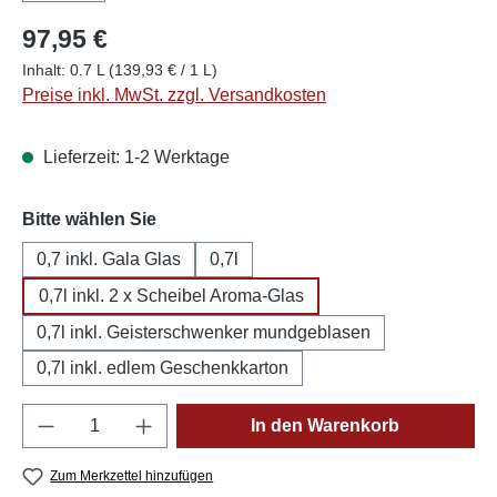
97,95 €
Inhalt:
0.7 L
(139,93 € / 1 L)
Preise inkl. MwSt. zzgl. Versandkosten
Lieferzeit: 1-2 Werktage
auswählen
Bitte wählen Sie
0,7 inkl. Gala Glas
0,7l
0,7l inkl. 2 x Scheibel Aroma-Glas
0,7l inkl. Geisterschwenker mundgeblasen
0,7l inkl. edlem Geschenkkarton
Produkt Anzahl: Gib den gewünschten Wert e
In den Warenkorb
Zum Merkzettel hinzufügen