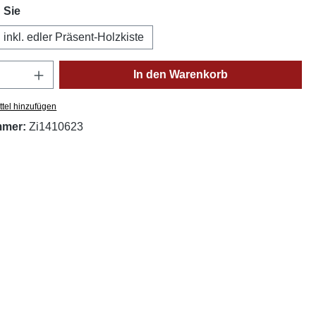
auswählen
 Sie
l inkl. edler Präsent-Holzkiste
Anzahl: Gib den gewünschten Wert ein oder
In den Warenkorb
tel hinzufügen
mmer:
Zi1410623