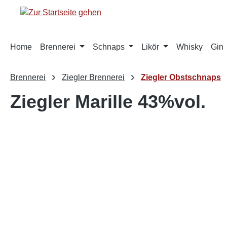
springen
Zur Hauptnavigation springen
Home
Brennerei
Schnaps
Likör
Whisky
Gin
Brennerei
Ziegler Brennerei
Ziegler Obstschnaps
Ziegler Marille 43%vol.
Bildergalerie überspringen