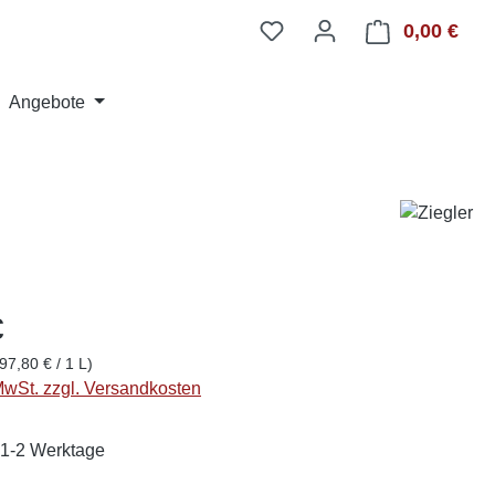
0,00 €
Ware
Angebote
€
97,80 € / 1 L)
 MwSt. zzgl. Versandkosten
: 1-2 Werktage