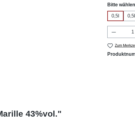
Bitte wählen
0,5l
0,5
Produkt 
Zum Merkzet
Produktnu
arille 43%vol."