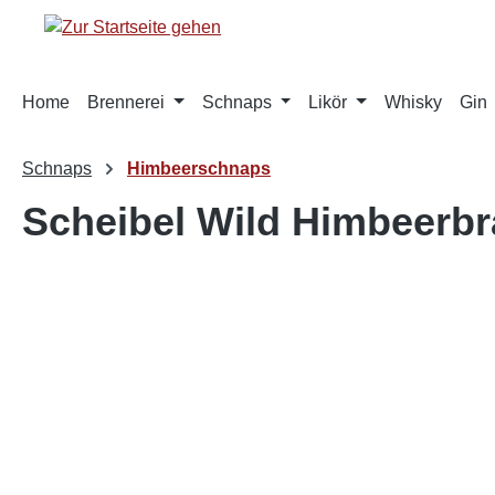
springen
Zur Hauptnavigation springen
Home
Brennerei
Schnaps
Likör
Whisky
Gin
Schnaps
Himbeerschnaps
Scheibel Wild Himbeerbra
Bildergalerie überspringen