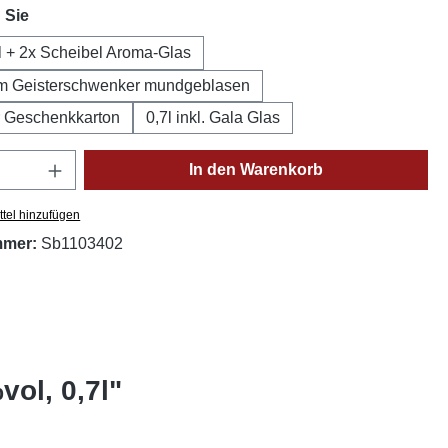
auswählen
 Sie
l + 2x Scheibel Aroma-Glas
em Geisterschwenker mundgeblasen
er Geschenkkarton
0,7l inkl. Gala Glas
Anzahl: Gib den gewünschten Wert ein oder
In den Warenkorb
tel hinzufügen
mmer:
Sb1103402
ol, 0,7l"