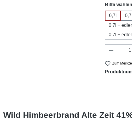
Bitte wählen
0,7l
0,7
0,7l + edl
0,7l + edl
Produkt 
Zum Merkzet
Produktnu
 Wild Himbeerbrand Alte Zeit 41%v