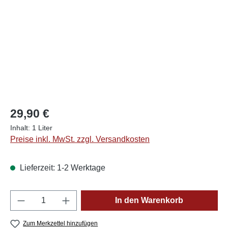
29,90 €
Inhalt:
1 Liter
Preise inkl. MwSt. zzgl. Versandkosten
Lieferzeit: 1-2 Werktage
Produkt Anzahl: Gib den gewünschten Wert e
In den Warenkorb
Zum Merkzettel hinzufügen