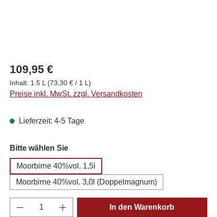
109,95 €
Inhalt:
1.5 L
(73,30 € / 1 L)
Preise inkl. MwSt. zzgl. Versandkosten
Lieferzeit: 4-5 Tage
auswählen
Bitte wählen Sie
Moorbirne 40%vol. 1,5l
Moorbirne 40%vol. 3,0l (Doppelmagnum)
Produkt Anzahl: Gib den gewünschten Wert e
In den Warenkorb