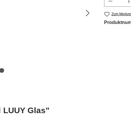
Zum Merkzet
Produktnu
l LUUY Glas"