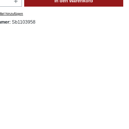
In den Warenkorb
tel hinzufügen
mmer:
Sb1103958