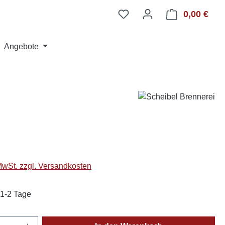
0,00 €
Ware
Angebote
 MwSt. zzgl. Versandkosten
 1-2 Tage
Anzahl: Gib den gewünschten Wert ein oder