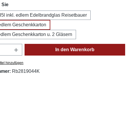
auswählen
 Sie
35l inkl. edlem Edelbrandglas Reisetbauer
. edlem Geschenkkarton
. edlem Geschenkkarton u. 2 Gläsern
Anzahl: Gib den gewünschten Wert ein oder
In den Warenkorb
tel hinzufügen
mmer:
Rb2819044K