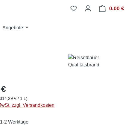
0,00 €
Ware
Angebote
 €
(314,29 € / 1 L)
 MwSt. zzgl. Versandkosten
: 1-2 Werktage