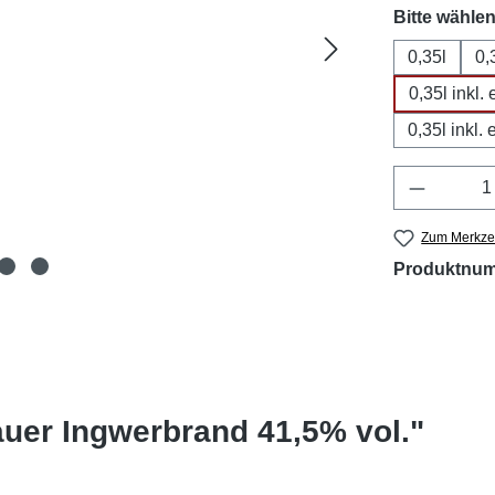
Bitte wählen
0,35l
0,
0,35l inkl
0,35l inkl
Produkt 
Zum Merkzet
Produktnu
uer Ingwerbrand 41,5% vol."