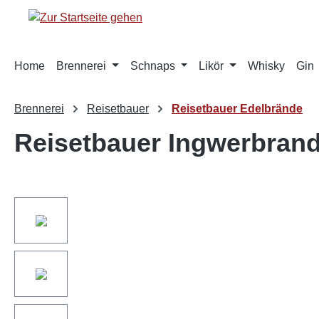
springen
Zur Hauptnavigation springen
Home
Brennerei
Schnaps
Likör
Whisky
Gin
Brennerei
Reisetbauer
Reisetbauer Edelbrände
Reisetbauer Ingwerbrand
Bildergalerie überspringen