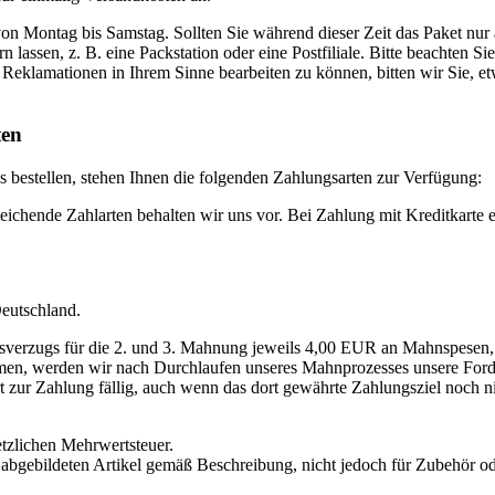
 von Montag bis Samstag. Sollten Sie während dieser Zeit das Paket nu
 lassen, z. B. eine Packstation oder eine Postfiliale. Bitte beachten Si
eklamationen in Ihrem Sinne bearbeiten zu können, bitten wir Sie, etw
ten
s bestellen, stehen Ihnen die folgenden Zahlungsarten zur Verfügung:
chende Zahlarten behalten wir uns vor. Bei Zahlung mit Kreditkarte er
Deutschland.
ngsverzugs für die 2. und 3. Mahnung jeweils 4,00 EUR an Mahnspese
men, werden wir nach Durchlaufen unseres Mahnprozesses unsere Ford
t zur Zahlung fällig, auch wenn das dort gewährte Zahlungsziel noch n
setzlichen Mehrwertsteuer.
ie abgebildeten Artikel gemäß Beschreibung, nicht jedoch für Zubehör o