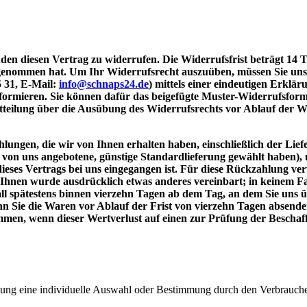
en diesen Vertrag zu widerrufen. Die Widerrufsfrist beträgt 14 
esitz genommen hat. Um Ihr Widerrufsrecht auszuüben, müssen Sie 
5 31, E-Mail:
info@schnaps24.de
) mittels einer eindeutigen Erklär
nformieren. Sie können dafür das beigefügte Muster-Widerrufsform
itteilung über die Ausübung des Widerrufsrechts vor Ablauf der W
lungen, die wir von Ihnen erhalten haben, einschließlich der Lief
ie von uns angebotene, günstige Standardlieferung gewählt haben)
eses Vertrags bei uns eingegangen ist. Für diese Rückzahlung ver
it Ihnen wurde ausdrücklich etwas anderes vereinbart; in keinem 
ll spätestens binnen vierzehn Tagen ab dem Tag, an dem Sie uns ü
nn Sie die Waren vor Ablauf der Frist von vierzehn Tagen absend
men, wenn dieser Wertverlust auf einen zur Prüfung der Beschaff
ellung eine individuelle Auswahl oder Bestimmung durch den Verbraucher